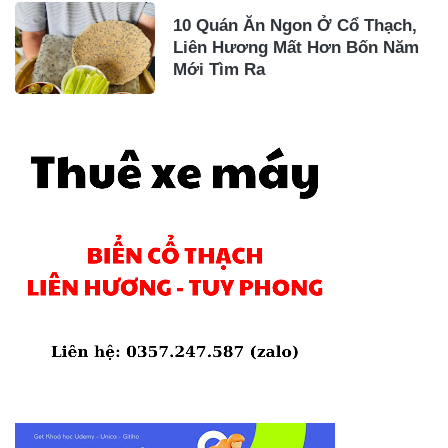
10 Quán Ăn Ngon Ở Cổ Thạch,
Liên Hương Mất Hơn Bốn Năm
Mới Tìm Ra