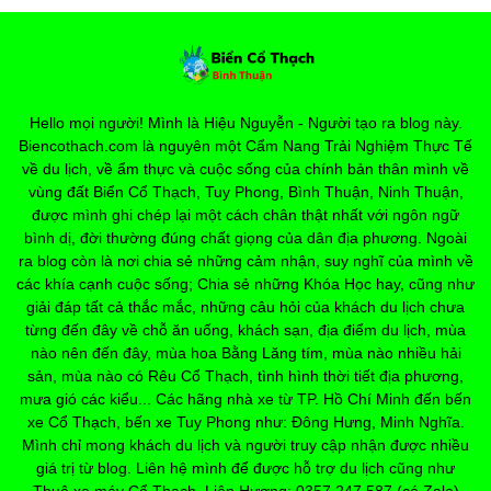
Hello mọi người! Mình là Hiệu Nguyễn - Người tạo ra blog này.
Biencothach.com là nguyên một Cẩm Nang Trải Nghiệm Thực Tế
về du lịch, về ẩm thực và cuộc sống của chính bản thân mình về
vùng đất Biển Cổ Thạch, Tuy Phong, Bình Thuận, Ninh Thuận,
được mình ghi chép lại một cách chân thật nhất với ngôn ngữ
bình dị, đời thường đúng chất giọng của dân địa phương. Ngoài
ra blog còn là nơi chia sẻ những cảm nhận, suy nghĩ của mình về
các khía cạnh cuộc sống; Chia sẻ những Khóa Học hay, cũng như
giải đáp tất cả thắc mắc, những câu hỏi của khách du lịch chưa
từng đến đây về chỗ ăn uống, khách sạn, địa điểm du lịch, mùa
nào nên đến đây, mùa hoa Bằng Lăng tím, mùa nào nhiều hải
sản, mùa nào có Rêu Cổ Thạch, tình hình thời tiết địa phương,
mưa gió các kiểu... Các hãng nhà xe từ TP. Hồ Chí Minh đến bến
xe Cổ Thạch, bến xe Tuy Phong như: Đông Hưng, Minh Nghĩa.
Mình chỉ mong khách du lịch và người truy cập nhận được nhiều
giá trị từ blog. Liên hệ mình để được hỗ trợ du lịch cũng như
Thuê xe máy Cổ Thạch, Liên Hương: 0357.247.587 (có Zalo)