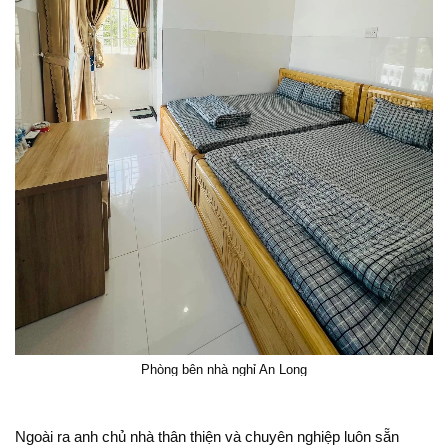
Phòng bên nhà nghỉ An Long
Ngoài ra anh chủ nhà thân thiện và chuyên nghiệp luôn sẵn