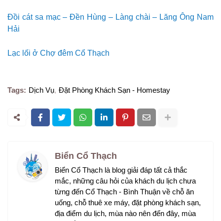
Đồi cát sa mạc – Đền Hùng – Làng chài – Lăng Ông Nam
Hải
Lạc lối ở Chợ đêm Cổ Thạch
Tags:
Dịch Vụ
Đặt Phòng Khách Sạn - Homestay
Biển Cổ Thạch
Biển Cổ Thạch là blog giải đáp tất cả thắc
mắc, những câu hỏi của khách du lịch chưa
từng đến Cổ Thạch - Bình Thuận về chỗ ăn
uống, chỗ thuê xe máy, đặt phòng khách sạn,
địa điểm du lịch, mùa nào nên đến đây, mùa