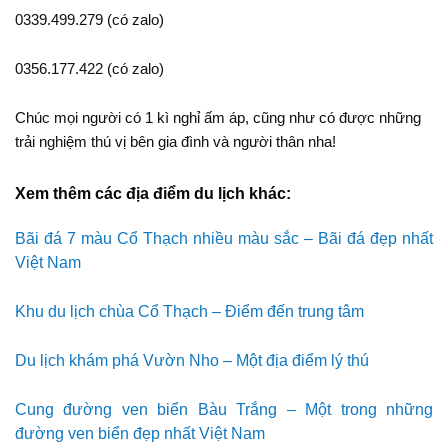
0339.499.279 (có zalo)
0356.177.422 (có zalo)
Chúc mọi người có 1 kì nghỉ ấm áp, cũng như có được những
trải nghiệm thú vị bên gia đình và người thân nha!
Xem thêm các địa điểm du lịch khác:
Bãi đá 7 màu Cổ Thạch nhiều màu sắc – Bãi đá đẹp nhất
Việt Nam
Khu du lịch chùa Cổ Thạch – Điểm đến trung tâm
Du lịch khám phá Vườn Nho – Một địa điểm lý thú
Cung đường ven biển Bàu Trắng – Một trong những
đường ven biển đẹp nhất Việt Nam