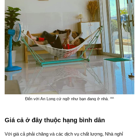
Đến với An Long cứ ngỡ như bạn đang ở nhà. ^^
Giá cả ở đây thuộc hạng bình dân
Với giá cả phải chăng và các dịch vụ chất lượng, Nhà nghỉ