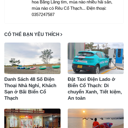
hoa Bằng Lăng tím, mùa nào nhiều hải sản,
mùa nào có Rêu Cổ Thạch... Điện thoại:
0357247587
CÓ THỂ BẠN YÊU THÍCH
Danh Sách 48 Số Điện
Đặt Taxi Điện Lado ở
Thoại Nhà Nghỉ, Khách
Biển Cổ Thạch: Di
Sạn ở Bãi Biển Cổ
chuyển Xanh, Tiết kiệm,
Thạch
An toàn