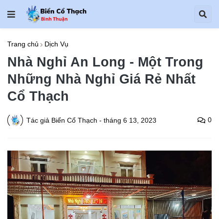
Trang chủ
Dịch Vụ
Nhà Nghỉ An Long - Một Trong
Những Nhà Nghỉ Giá Rẻ Nhất
Cổ Thạch
0
Tác giả
Biển Cổ Thạch
-
tháng 6 13, 2023