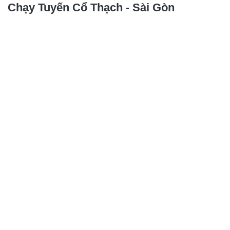
Chạy Tuyến Cổ Thạch - Sài Gòn