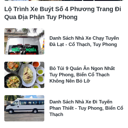
Lộ Trình Xe Buýt Số 4 Phương Trang Đi
Qua Địa Phận Tuy Phong
Danh Sách Nhà Xe Chạy Tuyến
Đà Lạt - Cổ Thạch, Tuy Phong
Bỏ Túi 9 Quán Ăn Ngon Nhất
Tuy Phong, Biển Cổ Thạch
Không Nên Bỏ Lỡ
Danh Sách Nhà Xe Đi Tuyến
Phan Thiết - Tuy Phong, Biển Cổ
Thạch