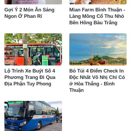
Gợi Ý 2 Món Ăn Sáng
Mian Farm Bình Thuận -
Ngon Ở Phan Rí
Làng Mông Cổ Thu Nhỏ
Bên Hông Bàu Trắng
Lộ Trình Xe Buýt Số 4
Bỏ Túi 4 Điểm Check In
Phương Trang Đi Qua
Độc Nhất Vô Nhị Chỉ Có
Địa Phận Tuy Phong
ở Hòa Thắng - Bình
Thuận