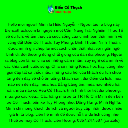
Hello mọi người! Mình là Hiệu Nguyễn - Người tạo ra blog này.
Biencothach.com là nguyên một Cẩm Nang Trải Nghiệm Thực Tế
về du lịch, về ẩm thực và cuộc sống của chính bản thân mình về
vùng đất Biển Cổ Thạch, Tuy Phong, Bình Thuận, Ninh Thuận,
được mình ghi chép lại một cách chân thật nhất với ngôn ngữ
bình dị, đời thường đúng chất giọng của dân địa phương. Ngoài
ra blog còn là nơi chia sẻ những cảm nhận, suy nghĩ của mình về
các khía cạnh cuộc sống; Chia sẻ những Khóa Học hay, cũng như
giải đáp tất cả thắc mắc, những câu hỏi của khách du lịch chưa
từng đến đây về chỗ ăn uống, khách sạn, địa điểm du lịch, mùa
nào nên đến đây, mùa hoa Bằng Lăng tím, mùa nào nhiều hải
sản, mùa nào có Rêu Cổ Thạch, tình hình thời tiết địa phương,
mưa gió các kiểu... Các hãng nhà xe từ TP. Hồ Chí Minh đến bến
xe Cổ Thạch, bến xe Tuy Phong như: Đông Hưng, Minh Nghĩa.
Mình chỉ mong khách du lịch và người truy cập nhận được nhiều
giá trị từ blog. Liên hệ mình để được hỗ trợ du lịch cũng như
Thuê xe máy Cổ Thạch, Liên Hương: 0357.247.587 (có Zalo)