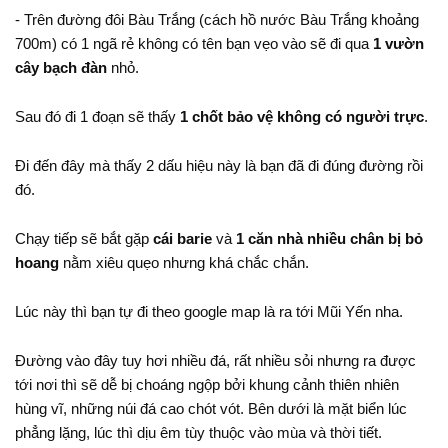
- Trên đường đôi Bàu Trắng (cách hồ nước Bàu Trắng khoảng
700m) có 1 ngã rẻ không có tên bạn vẹo vào sẽ đi qua
1 vườn
cây bạch đàn
nhỏ.
Sau đó đi 1 đoạn sẽ thấy
1 chốt bảo vệ không có người trực
.
Đi đến đây mà thấy 2 dấu hiệu này là bạn đã đi đúng đường rồi
đó.
Chạy tiếp sẽ bắt gặp
cái barie
và
1 căn nhà nhiều chân bị bỏ
hoang
nằm xiêu quẹo nhưng khá chắc chắn.
Lúc này thì bạn tự đi theo google map là ra tới Mũi Yến nha.
Đường vào đây tuy hơi nhiều đá, rất nhiều sỏi nhưng ra được
tới nơi thì sẽ dễ bị choáng ngộp bởi khung cảnh thiên nhiên
hùng vĩ, những núi đá cao chót vót. Bên dưới là mặt biển lúc
phẳng lặng, lúc thì dịu êm tùy thuộc vào mùa và thời tiết.