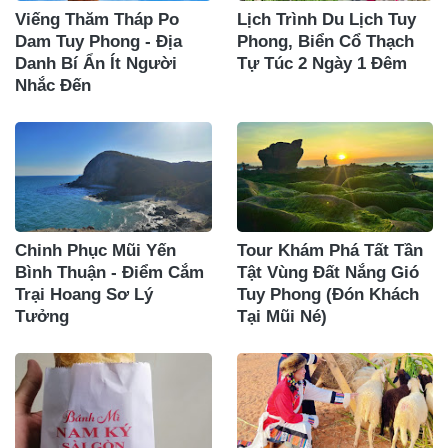
Viếng Thăm Tháp Po
Lịch Trình Du Lịch Tuy
Dam Tuy Phong - Địa
Phong, Biển Cổ Thạch
Danh Bí Ẩn Ít Người
Tự Túc 2 Ngày 1 Đêm
Nhắc Đến
Chinh Phục Mũi Yến
Tour Khám Phá Tất Tần
Bình Thuận - Điểm Cắm
Tật Vùng Đất Nắng Gió
Trại Hoang Sơ Lý
Tuy Phong (Đón Khách
Tưởng
Tại Mũi Né)