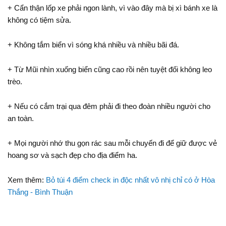
+ Cẩn thận lốp xe phải ngon lành, vì vào đây mà bị xì bánh xe là
không có tiệm sửa.
+ Không tắm biển vì sóng khá nhiều và nhiều bãi đá.
+ Từ Mũi nhìn xuống biển cũng cao rồi nên tuyệt đối không leo
trèo.
+ Nếu có cắm trại qua đêm phải đi theo đoàn nhiều người cho
an toàn.
+ Mọi người nhớ thu gọn rác sau mỗi chuyến đi để giữ được vẻ
hoang sơ và sạch đẹp cho địa điểm ha.
Xem thêm:
Bỏ túi 4 điểm check in độc nhất vô nhị chỉ có ở Hòa
Thắng - Bình Thuận