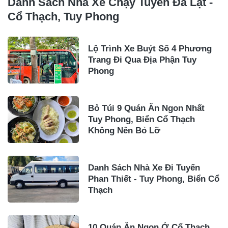
Danh Sách Nhà Xe Chạy Tuyến Đà Lạt -
Cổ Thạch, Tuy Phong
Lộ Trình Xe Buýt Số 4 Phương
Trang Đi Qua Địa Phận Tuy
Phong
Bỏ Túi 9 Quán Ăn Ngon Nhất
Tuy Phong, Biển Cổ Thạch
Không Nên Bỏ Lỡ
Danh Sách Nhà Xe Đi Tuyến
Phan Thiết - Tuy Phong, Biển Cổ
Thạch
10 Quán Ăn Ngon Ở Cổ Thạch,