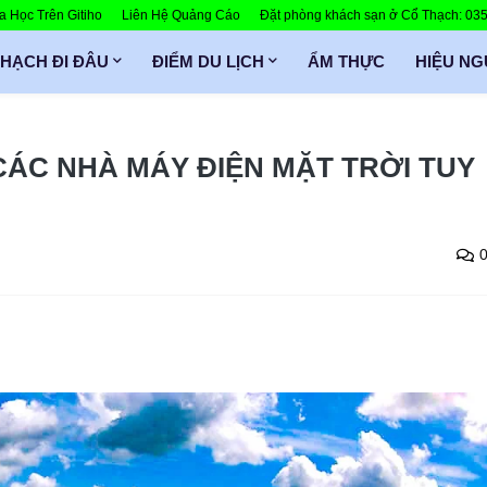
 Học Trên Gitiho
Liên Hệ Quảng Cáo
Đặt phòng khách sạn ở Cổ Thạch: 0
THẠCH ĐI ĐÂU
ĐIỂM DU LỊCH
ẨM THỰC
HIỆU N
CÁC NHÀ MÁY ĐIỆN MẶT TRỜI TUY