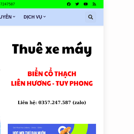
357247587
GUYỄN
DỊCH VỤ
0