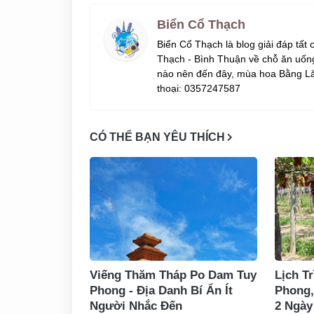
Biển Cổ Thạch
Biển Cổ Thạch là blog giải đáp tất
Thạch - Bình Thuận về chỗ ăn uống
nào nên đến đây, mùa hoa Bằng Lă
thoại: 0357247587
CÓ THỂ BẠN YÊU THÍCH
Viếng Thăm Tháp Po Dam Tuy
Lịch T
Phong - Địa Danh Bí Ẩn Ít
Phong,
Người Nhắc Đến
2 Ngày