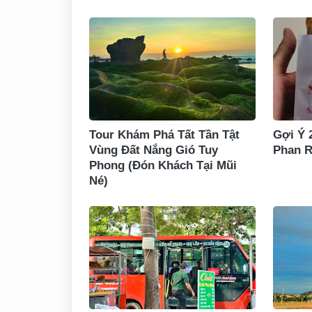
Tour Khám Phá Tất Tần Tật
Gợi Ý 
Vùng Đất Nắng Gió Tuy
Phan R
Phong (Đón Khách Tại Mũi
Né)