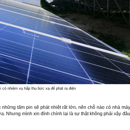
i có nhiệm vụ hấp thụ bức xạ để phát ra điện
những tấm pin sẽ phát nhiệt rất lớn, nên chỗ nào có nhà má
a. Nhưng mình xin đính chính lại là sự thật không phải vậy đâ