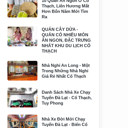
10 Quán Ăn Ngon Ở Cổ
Thạch, Liên Hương Mất
Hơn Bốn Năm Mới Tìm
Ra
QUÁN CÂY DỪA -
QUÁN CÓ NHIỀU MÓN
ĂN NGON, ĐẶC TRƯNG
NHẤT KHU DU LỊCH CỔ
THẠCH
Nhà Nghỉ An Long - Một
Trong Những Nhà Nghỉ
Giá Rẻ Nhất Cổ Thạch
Danh Sách Nhà Xe Chạy
Tuyến Đà Lạt - Cổ Thạch,
Tuy Phong
Nhà Xe Đời Mới Chạy
Tuyến Đà Lạt - Biển Cổ