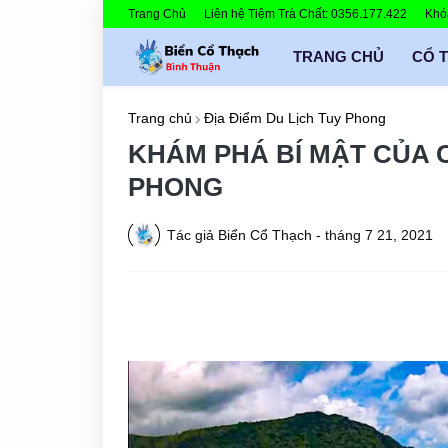
Trang Chủ
Liên hệ Tiệm Trà Chất: 0356.177.422
Khóa
TRANG CHỦ
CỔ 
Trang chủ
Địa Điểm Du Lịch Tuy Phong
KHÁM PHÁ BÍ MẬT CỦA 
PHONG
Tác giả
Biển Cổ Thạch
-
tháng 7 21, 2021