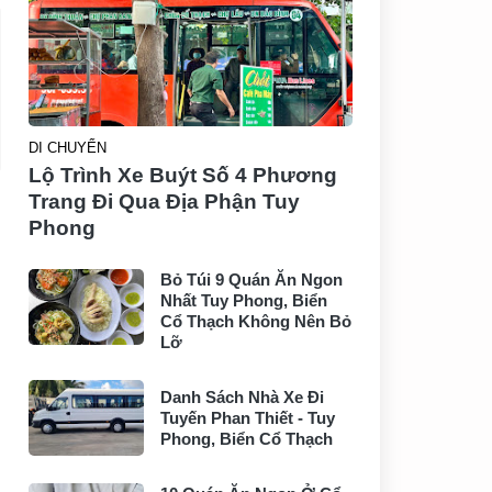
DI CHUYỂN
Lộ Trình Xe Buýt Số 4 Phương
Trang Đi Qua Địa Phận Tuy
Phong
Bỏ Túi 9 Quán Ăn Ngon
Nhất Tuy Phong, Biển
Cổ Thạch Không Nên Bỏ
Lỡ
Danh Sách Nhà Xe Đi
Tuyến Phan Thiết - Tuy
Phong, Biển Cổ Thạch