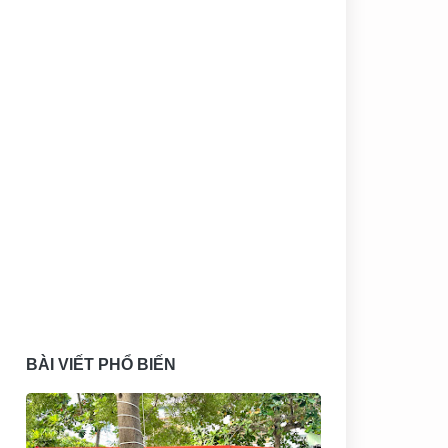
i
u
y
BÀI VIẾT PHỔ BIẾN