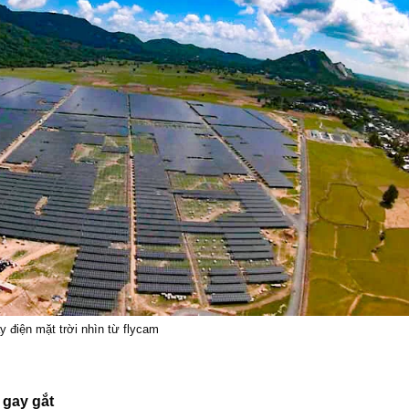
 điện mặt trời nhìn từ flycam
 gay gắt