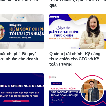
đào tạo nhân sự hiệu
ưu lợi nhuận, giao khoán hiệu
quả
oát chi phí: Bí quyết
Quản trị tài chính: Kỹ năng
 lợi nhuận cho doanh
thực chiến cho CEO và Kế
toán trưởng