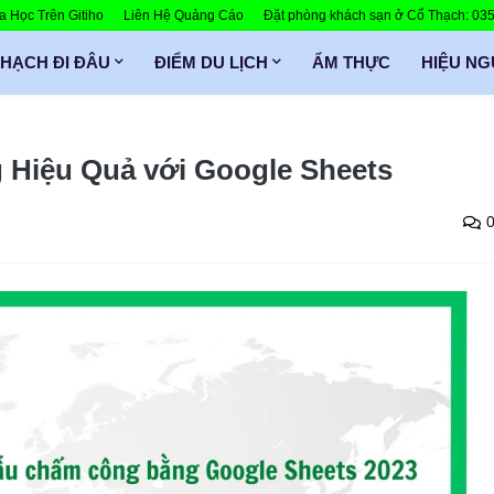
 Học Trên Gitiho
Liên Hệ Quảng Cáo
Đặt phòng khách sạn ở Cổ Thạch: 0
THẠCH ĐI ĐÂU
ĐIỂM DU LỊCH
ẨM THỰC
HIỆU N
 Hiệu Quả với Google Sheets