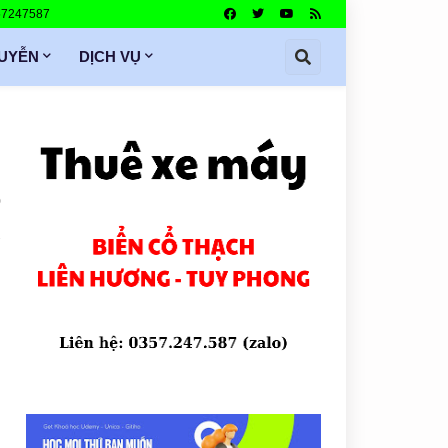
357247587
GUYỄN
DỊCH VỤ
0