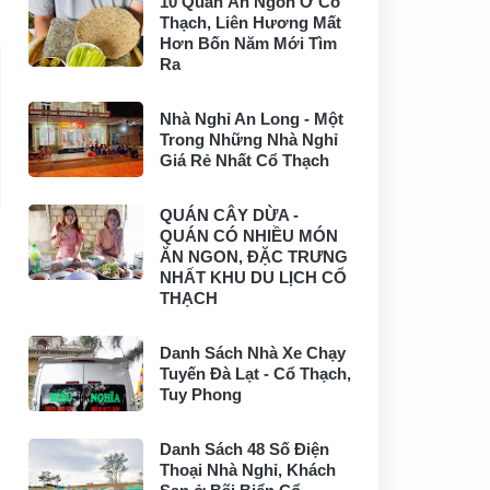
10 Quán Ăn Ngon Ở Cổ
Thạch, Liên Hương Mất
Hơn Bốn Năm Mới Tìm
Ra
Nhà Nghỉ An Long - Một
Trong Những Nhà Nghỉ
Giá Rẻ Nhất Cổ Thạch
QUÁN CÂY DỪA -
QUÁN CÓ NHIỀU MÓN
ĂN NGON, ĐẶC TRƯNG
NHẤT KHU DU LỊCH CỔ
THẠCH
Danh Sách Nhà Xe Chạy
Tuyến Đà Lạt - Cổ Thạch,
Tuy Phong
Danh Sách 48 Số Điện
Thoại Nhà Nghỉ, Khách