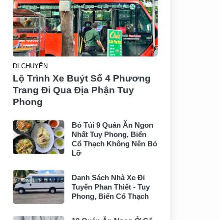
DI CHUYỂN
Lộ Trình Xe Buýt Số 4 Phương
Trang Đi Qua Địa Phận Tuy
Phong
Bỏ Túi 9 Quán Ăn Ngon
Nhất Tuy Phong, Biển
Cổ Thạch Không Nên Bỏ
Lỡ
Danh Sách Nhà Xe Đi
Tuyến Phan Thiết - Tuy
Phong, Biển Cổ Thạch