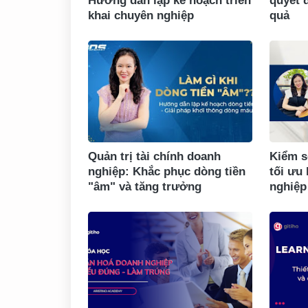
Hướng dẫn lập kế hoạch triển
quyết 
khai chuyên nghiệp
quả
Quản trị tài chính doanh
Kiểm s
nghiệp: Khắc phục dòng tiền
tối ưu
"âm" và tăng trưởng
nghiệp