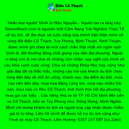
Hello mọi người! Mình là Hiệu Nguyễn - Người tạo ra blog này.
Biencothach.com là nguyên một Cẩm Nang Trải Nghiệm Thực Tế
về du lịch, về ẩm thực và cuộc sống của chính bản thân mình về
vùng đất Biển Cổ Thạch, Tuy Phong, Bình Thuận, Ninh Thuận,
được mình ghi chép lại một cách chân thật nhất với ngôn ngữ
bình dị, đời thường đúng chất giọng của dân địa phương. Ngoài
ra blog còn là nơi chia sẻ những cảm nhận, suy nghĩ của mình về
các khía cạnh cuộc sống; Chia sẻ những Khóa Học hay, cũng như
giải đáp tất cả thắc mắc, những câu hỏi của khách du lịch chưa
từng đến đây về chỗ ăn uống, khách sạn, địa điểm du lịch, mùa
nào nên đến đây, mùa hoa Bằng Lăng tím, mùa nào nhiều hải
sản, mùa nào có Rêu Cổ Thạch, tình hình thời tiết địa phương,
mưa gió các kiểu... Các hãng nhà xe từ TP. Hồ Chí Minh đến bến
xe Cổ Thạch, bến xe Tuy Phong như: Đông Hưng, Minh Nghĩa.
Mình chỉ mong khách du lịch và người truy cập nhận được nhiều
giá trị từ blog. Liên hệ mình để được hỗ trợ du lịch cũng như
Thuê xe máy Cổ Thạch, Liên Hương: 0357.247.587 (có Zalo)