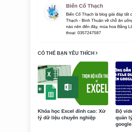
Biển Cổ Thạch
Biển Cổ Thạch là blog giải đáp tất
Thạch - Bình Thuận về chỗ ăn uống
nào nên đến đây, mùa hoa Bằng Lă
thoại: 0357247587
CÓ THỂ BẠN YÊU THÍCH
Khóa học Excel đỉnh cao: Xử
Bộ vid
lý dữ liệu chuyên nghiệp
quản l
google