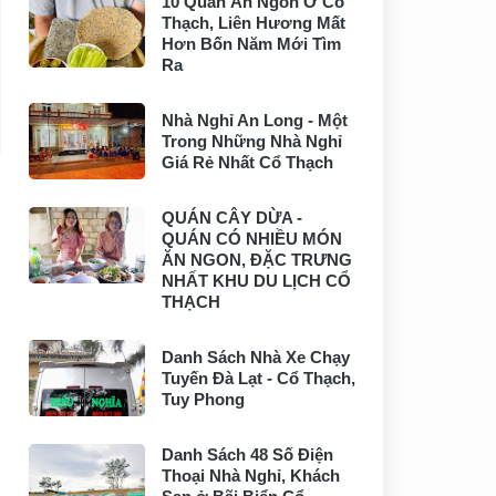
10 Quán Ăn Ngon Ở Cổ
Thạch, Liên Hương Mất
Hơn Bốn Năm Mới Tìm
Ra
Nhà Nghỉ An Long - Một
Trong Những Nhà Nghỉ
Giá Rẻ Nhất Cổ Thạch
QUÁN CÂY DỪA -
QUÁN CÓ NHIỀU MÓN
ĂN NGON, ĐẶC TRƯNG
NHẤT KHU DU LỊCH CỔ
THẠCH
Danh Sách Nhà Xe Chạy
Tuyến Đà Lạt - Cổ Thạch,
Tuy Phong
Danh Sách 48 Số Điện
Thoại Nhà Nghỉ, Khách