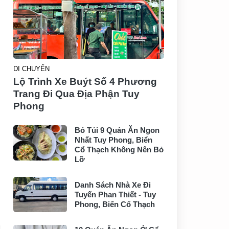
DI CHUYỂN
Lộ Trình Xe Buýt Số 4 Phương
Trang Đi Qua Địa Phận Tuy
Phong
Bỏ Túi 9 Quán Ăn Ngon
Nhất Tuy Phong, Biển
Cổ Thạch Không Nên Bỏ
Lỡ
Danh Sách Nhà Xe Đi
Tuyến Phan Thiết - Tuy
Phong, Biển Cổ Thạch