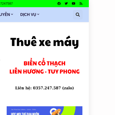
357247587
GUYỄN
DỊCH VỤ
0