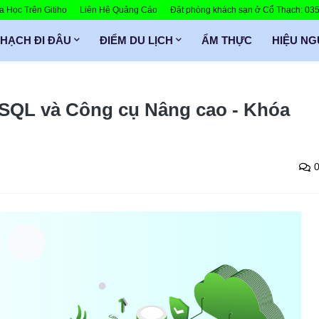
 Học Trên Gitiho
Liên Hệ Quảng Cáo
Đặt phòng khách sạn ở Cổ Thạch: 0
THẠCH ĐI ĐÂU
ĐIỂM DU LỊCH
ẨM THỰC
HIỆU N
 SQL và Công cụ Nâng cao - Khóa