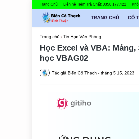
Trang Chủ
Liên hệ Tiệm Trà Chất: 0356.177.422
Khóa
TRANG CHỦ
CỔ 
Trang chủ
Tin Học Văn Phòng
Học Excel và VBA: Mảng,
học VBAG02
Tác giả
Biển Cổ Thạch
-
tháng 5 15, 2023