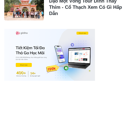
Dạo Một Vòng Tour Dinh Thầy
Thím - Cổ Thạch Xem Có Gì Hấp
Dẫn