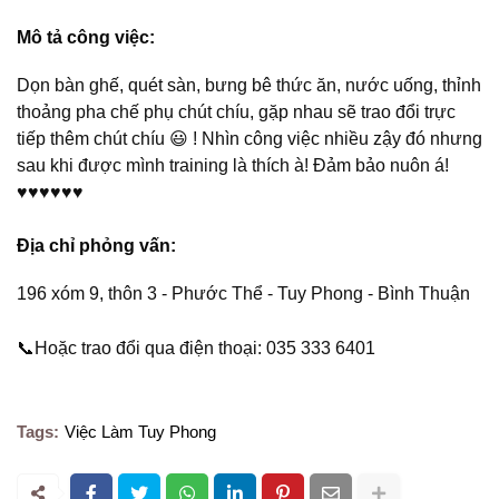
Mô tả công việc:
Dọn bàn ghế, quét sàn, bưng bê thức ăn, nước uống, thỉnh
thoảng pha chế phụ chút chíu, gặp nhau sẽ trao đổi trực
tiếp thêm chút chíu
😃
! Nhìn công việc nhiều zậy đó nhưng
sau khi được mình training là thích à! Đảm bảo nuôn á!
♥️♥️♥️♥️♥️♥️
Địa chỉ phỏng vấn:
196 xóm 9, thôn 3 - Phước Thể - Tuy Phong - Bình Thuận
📞
Hoặc trao đổi qua điện thoại: 035 333 6401
Tags:
Việc Làm Tuy Phong