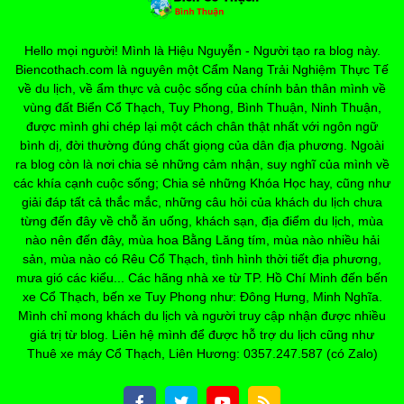
Hello mọi người! Mình là Hiệu Nguyễn - Người tạo ra blog này.
Biencothach.com là nguyên một Cẩm Nang Trải Nghiệm Thực Tế
về du lịch, về ẩm thực và cuộc sống của chính bản thân mình về
vùng đất Biển Cổ Thạch, Tuy Phong, Bình Thuận, Ninh Thuận,
được mình ghi chép lại một cách chân thật nhất với ngôn ngữ
bình dị, đời thường đúng chất giọng của dân địa phương. Ngoài
ra blog còn là nơi chia sẻ những cảm nhận, suy nghĩ của mình về
các khía cạnh cuộc sống; Chia sẻ những Khóa Học hay, cũng như
giải đáp tất cả thắc mắc, những câu hỏi của khách du lịch chưa
từng đến đây về chỗ ăn uống, khách sạn, địa điểm du lịch, mùa
nào nên đến đây, mùa hoa Bằng Lăng tím, mùa nào nhiều hải
sản, mùa nào có Rêu Cổ Thạch, tình hình thời tiết địa phương,
mưa gió các kiểu... Các hãng nhà xe từ TP. Hồ Chí Minh đến bến
xe Cổ Thạch, bến xe Tuy Phong như: Đông Hưng, Minh Nghĩa.
Mình chỉ mong khách du lịch và người truy cập nhận được nhiều
giá trị từ blog. Liên hệ mình để được hỗ trợ du lịch cũng như
Thuê xe máy Cổ Thạch, Liên Hương: 0357.247.587 (có Zalo)