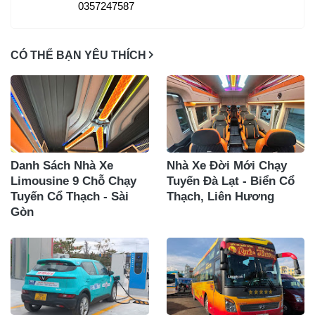
0357247587
CÓ THỂ BẠN YÊU THÍCH
Danh Sách Nhà Xe
Nhà Xe Đời Mới Chạy
Limousine 9 Chỗ Chạy
Tuyến Đà Lạt - Biển Cổ
Tuyến Cổ Thạch - Sài
Thạch, Liên Hương
Gòn