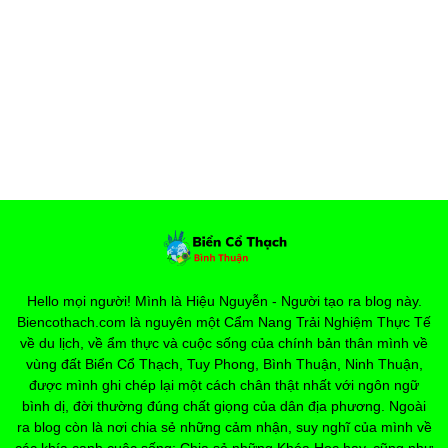
Hello mọi người! Mình là Hiệu Nguyễn - Người tạo ra blog này.
Biencothach.com là nguyên một Cẩm Nang Trải Nghiệm Thực Tế
về du lịch, về ẩm thực và cuộc sống của chính bản thân mình về
vùng đất Biển Cổ Thạch, Tuy Phong, Bình Thuận, Ninh Thuận,
được mình ghi chép lại một cách chân thật nhất với ngôn ngữ
bình dị, đời thường đúng chất giọng của dân địa phương. Ngoài
ra blog còn là nơi chia sẻ những cảm nhận, suy nghĩ của mình về
các khía cạnh cuộc sống; Chia sẻ những Khóa Học hay, cũng như