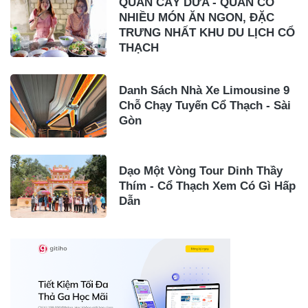
QUÁN CÂY DỪA - QUÁN CÓ
NHIỀU MÓN ĂN NGON, ĐẶC
TRƯNG NHẤT KHU DU LỊCH CỔ
THẠCH
Danh Sách Nhà Xe Limousine 9
Chỗ Chạy Tuyến Cổ Thạch - Sài
Gòn
Dạo Một Vòng Tour Dinh Thầy
Thím - Cổ Thạch Xem Có Gì Hấp
Dẫn