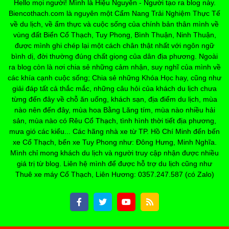
Hello mọi người! Mình là Hiệu Nguyễn - Người tạo ra blog này.
Biencothach.com là nguyên một Cẩm Nang Trải Nghiệm Thực Tế
về du lịch, về ẩm thực và cuộc sống của chính bản thân mình về
vùng đất Biển Cổ Thạch, Tuy Phong, Bình Thuận, Ninh Thuận,
được mình ghi chép lại một cách chân thật nhất với ngôn ngữ
bình dị, đời thường đúng chất giọng của dân địa phương. Ngoài
ra blog còn là nơi chia sẻ những cảm nhận, suy nghĩ của mình về
các khía cạnh cuộc sống; Chia sẻ những Khóa Học hay, cũng như
giải đáp tất cả thắc mắc, những câu hỏi của khách du lịch chưa
từng đến đây về chỗ ăn uống, khách sạn, địa điểm du lịch, mùa
nào nên đến đây, mùa hoa Bằng Lăng tím, mùa nào nhiều hải
sản, mùa nào có Rêu Cổ Thạch, tình hình thời tiết địa phương,
mưa gió các kiểu... Các hãng nhà xe từ TP. Hồ Chí Minh đến bến
xe Cổ Thạch, bến xe Tuy Phong như: Đông Hưng, Minh Nghĩa.
Mình chỉ mong khách du lịch và người truy cập nhận được nhiều
giá trị từ blog. Liên hệ mình để được hỗ trợ du lịch cũng như
Thuê xe máy Cổ Thạch, Liên Hương: 0357.247.587 (có Zalo)