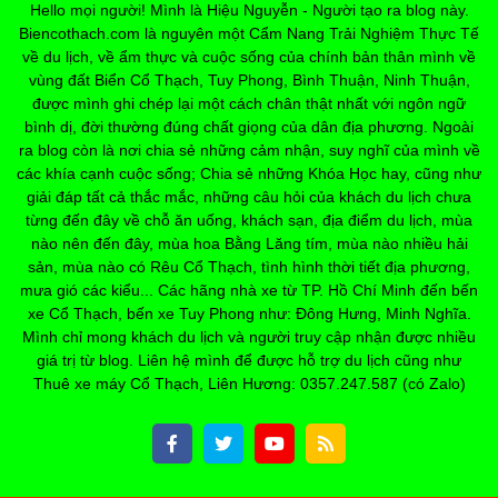
Hello mọi người! Mình là Hiệu Nguyễn - Người tạo ra blog này.
Biencothach.com là nguyên một Cẩm Nang Trải Nghiệm Thực Tế
về du lịch, về ẩm thực và cuộc sống của chính bản thân mình về
vùng đất Biển Cổ Thạch, Tuy Phong, Bình Thuận, Ninh Thuận,
được mình ghi chép lại một cách chân thật nhất với ngôn ngữ
bình dị, đời thường đúng chất giọng của dân địa phương. Ngoài
ra blog còn là nơi chia sẻ những cảm nhận, suy nghĩ của mình về
các khía cạnh cuộc sống; Chia sẻ những Khóa Học hay, cũng như
giải đáp tất cả thắc mắc, những câu hỏi của khách du lịch chưa
từng đến đây về chỗ ăn uống, khách sạn, địa điểm du lịch, mùa
nào nên đến đây, mùa hoa Bằng Lăng tím, mùa nào nhiều hải
sản, mùa nào có Rêu Cổ Thạch, tình hình thời tiết địa phương,
mưa gió các kiểu... Các hãng nhà xe từ TP. Hồ Chí Minh đến bến
xe Cổ Thạch, bến xe Tuy Phong như: Đông Hưng, Minh Nghĩa.
Mình chỉ mong khách du lịch và người truy cập nhận được nhiều
giá trị từ blog. Liên hệ mình để được hỗ trợ du lịch cũng như
Thuê xe máy Cổ Thạch, Liên Hương: 0357.247.587 (có Zalo)