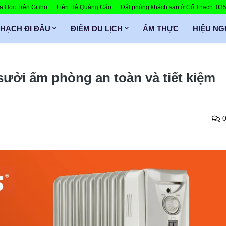
 Học Trên Gitiho
Liên Hệ Quảng Cáo
Đặt phòng khách sạn ở Cổ Thạch: 0
THẠCH ĐI ĐÂU
ĐIỂM DU LỊCH
ẨM THỰC
HIỆU N
 sưởi ấm phòng an toàn và tiết kiệm