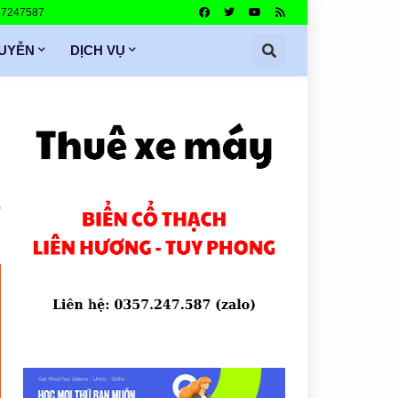
357247587
GUYỄN
DỊCH VỤ
0