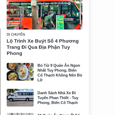
DI CHUYỂN
Lộ Trình Xe Buýt Số 4 Phương
Trang Đi Qua Địa Phận Tuy
Phong
Bỏ Túi 9 Quán Ăn Ngon
Nhất Tuy Phong, Biển
Cổ Thạch Không Nên Bỏ
Lỡ
Danh Sách Nhà Xe Đi
Tuyến Phan Thiết - Tuy
Phong, Biển Cổ Thạch