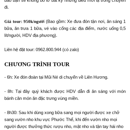
bảo bạn sẽ không bỏ lỡ bất kỳ những điều mới lạ trong chuyến
đi.
i (Bao gồm:
Xe đưa đón tận nơi, ă
n
sáng 1
Giá tour: 9
50k/ngườ
bữa, ăn
trưa 1 bữa,
vé vào cổng các địa điểm
, nước uống 0,5
lít/người, HDV địa phương).
Liên hệ đặt tour: 0962.800.944 (có zalo)
CHƯƠNG TRÌNH TOUR
- 6h: Xe đón đoàn tại
Mũi Né di chuyển về Liên Hương.
- 8h: Tại đây quý khách được HDV dẫn đi ăn sáng với món
bánh căn món ăn đặc trưng vùng miền.
-
8h30: Sau khi dùng xong bữa sang mọi người được xe chở
sang vườn nho khu vực Phước Thể, khi đến vườn nho mọi
người được thưởng thức rượu nho, mật nho và tận tay hái nho