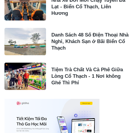
Nhà Xe Đời Mới Chạy Tuyến Đà
Lạt - Biển Cổ Thạch, Liên
Hương
Danh Sách 48 Số Điện Thoại Nhà
Nghỉ, Khách Sạn ở Bãi Biển Cổ
Thạch
Tiệm Trà Chất Và Cà Phê Giữa
Lòng Cổ Thạch - 1 Nơi không
Ghé Thì Phí