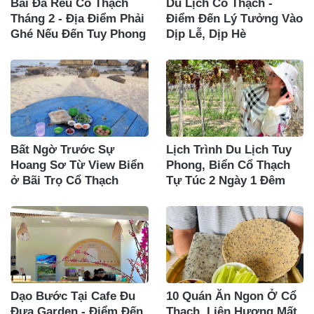
Bãi Đá Rêu Cổ Thạch
Du Lịch Cổ Thạch -
Tháng 2 - Địa Điểm Phải
Điểm Đến Lý Tưởng Vào
Ghé Nếu Đến Tuy Phong
Dịp Lễ, Dịp Hè
Bất Ngờ Trước Sự
Lịch Trình Du Lịch Tuy
Hoang Sơ Từ View Biển
Phong, Biển Cổ Thạch
ở Bãi Trọ Cổ Thạch
Tự Túc 2 Ngày 1 Đêm
Dạo Bước Tại Cafe Đu
10 Quán Ăn Ngon Ở Cổ
Đưa Garden - Điểm Đến
Thạch, Liên Hương Mất