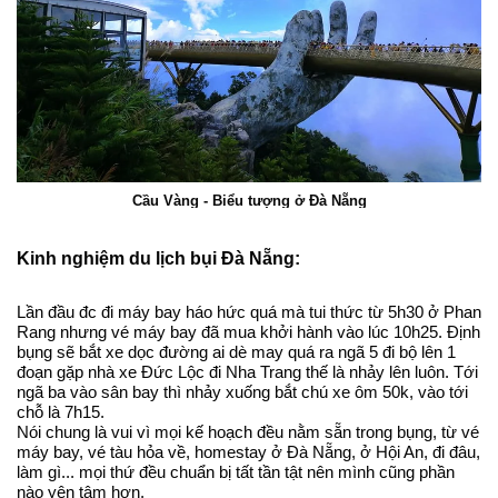
Cầu Vàng - Biểu tượng ở Đà Nẵng
Kinh nghiệm du lịch bụi Đà Nẵng:
Lần đầu đc đi máy bay háo hức quá mà tui thức từ 5h30 ở Phan
Rang nhưng vé máy bay đã mua khởi hành vào lúc 10h25. Định
bụng sẽ bắt xe dọc đường ai dè may quá ra ngã 5 đi bộ lên 1
đoạn gặp nhà xe Đức Lộc đi Nha Trang thế là nhảy lên luôn. Tới
ngã ba vào sân bay thì nhảy xuống bắt chú xe ôm 50k, vào tới
chỗ là 7h15.
Nói chung là vui vì mọi kế hoạch đều nằm sẵn trong bụng, từ vé
máy bay, vé tàu hỏa về, homestay ở Đà Nẵng, ở Hội An, đi đâu,
làm gì... mọi thứ đều chuẩn bị tất tần tật nên mình cũng phần
nào yên tâm hơn.