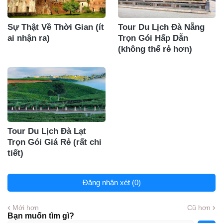
Sự Thật Về Thời Gian (ít
Tour Du Lịch Đà Nẵng
ai nhận ra)
Trọn Gói Hấp Dẫn
(không thể rẻ hơn)
Tour Du Lịch Đà Lạt
Trọn Gói Giá Rẻ (rất chi
tiết)
Đăng nhận xét (0)
Mới hơn
Cũ hơn
Bạn muốn tìm gì?