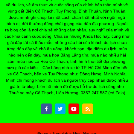
về du lịch, về ẩm thực và cuộc sống của chính bản thân mình về
vùng đất Biển Cổ Thạch, Tuy Phong, Bình Thuận, Ninh Thuận,
được mình ghi chép lại một cách chân thật nhất với ngôn ngữ
bình dị, đời thường đúng chất giọng của dân địa phương. Ngoài
ra blog còn là nơi chia sẻ những cảm nhận, suy nghĩ của mình về
các khía cạnh cuộc sống; Chia sẻ những Khóa Học hay, cũng như
giải đáp tất cả thắc mắc, những câu hỏi của khách du lịch chưa
từng đến đây về chỗ ăn uống, khách sạn, địa điểm du lịch, mùa
nào nên đến đây, mùa hoa Bằng Lăng tím, mùa nào nhiều hải
sản, mùa nào có Rêu Cổ Thạch, tình hình thời tiết địa phương,
mưa gió các kiểu... Các hãng nhà xe từ TP. Hồ Chí Minh đến bến
xe Cổ Thạch, bến xe Tuy Phong như: Đông Hưng, Minh Nghĩa.
Mình chỉ mong khách du lịch và người truy cập nhận được nhiều
giá trị từ blog. Liên hệ mình để được hỗ trợ du lịch cũng như
Thuê xe máy Cổ Thạch, Liên Hương: 0357.247.587 (có Zalo)
Blogger Templates
Hieu Nguyen