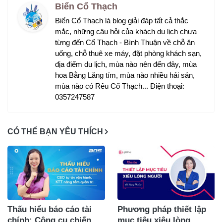
Biển Cổ Thạch
Biển Cổ Thạch là blog giải đáp tất cả thắc
mắc, những câu hỏi của khách du lịch chưa
từng đến Cổ Thạch - Bình Thuận về chỗ ăn
uống, chỗ thuê xe máy, đặt phòng khách sạn,
địa điểm du lịch, mùa nào nên đến đây, mùa
hoa Bằng Lăng tím, mùa nào nhiều hải sản,
mùa nào có Rêu Cổ Thạch... Điện thoại:
0357247587
CÓ THỂ BẠN YÊU THÍCH
Thấu hiểu báo cáo tài
Phương pháp thiết lập
chính: Công cụ chiến
mục tiêu xiêu lòng